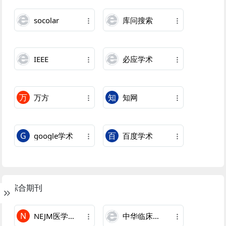
socolar
库问搜索
IEEE
必应学术
万
知
万方
知网
G
百
google学术
百度学术
综合期刊
N
NEJM医学前沿
中华临床医生杂志