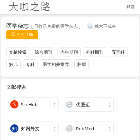
登录
医学杂志
[
只收录免费的医学杂志
]
独木不成林
关注
186
文献搜索
综合期刊
内科期刊
外科期刊
五官科
妇儿
专科
医学相关推荐
肿瘤
文献搜索
S
Sci-Hub
优医迈
知
知网外文总库
PubMed